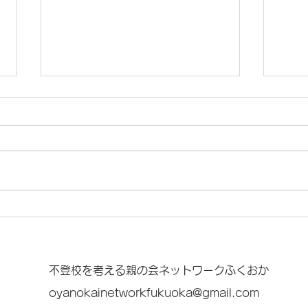
9月6日(土)筑後市「こんな高
9月
校・居場所があったんだフェ
語ろ
ス」
不登校を考える親の会ネットワークふくおか
oyanokainetworkfukuoka@gmail.com