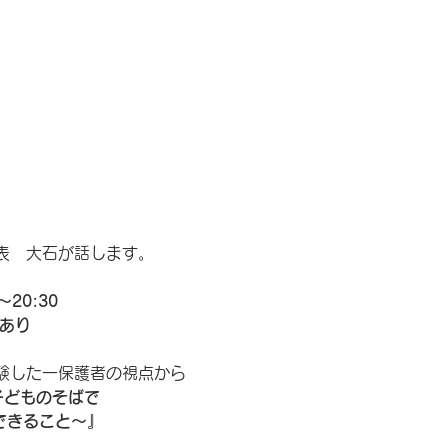
表　大石が話します。
〜20:30
配信あり　
験した一保護者の視点から
子どものそばで  
の大人ができること〜』