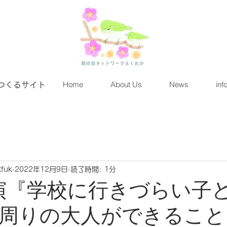
Home
About Us
News
inf
つくるサイト
fuk
2022年12月9日
読了時間: 1分
4講演『学校に行きづらい子
周りの大人ができること