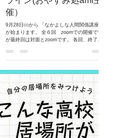
9月28日～連続講座オン
ライン(おやすみ処ami主
催）
9月28日㈰から 「なかよしな人間関係講座」
が始まります。 全６回 zoomでの開催です
が最終回は対面とzoomです。 各回、終了後
に動画をお送りしますので 当日参加できな
い方もご安心くだい。 また以前に一度受講
された方は 無料で参加できますので...