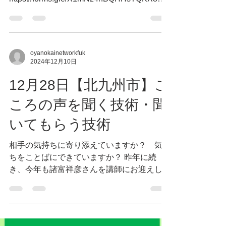
富和さん講演会】叱るよ
り話そう～令和の子ども
のリアル～
参加お申込みは以下リンクよりフォームを送
信してください。
https://forms.gle/X1mNz4nBQHHsTQKX8
※18歳以下無料ですが、座席が必要な方は
お申込みが必要です。 ＝＝＝＝＝＝＝＝＝
＝＝＝＝＝＝＝＝＝ 【後藤富和さん講演
会】 叱るより話そう...
oyanokainetworkfuk
2024年12月10日
12月28日【北九州市】こ
ころの声を聞く技術・聞
いてもらう技術